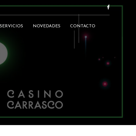
SERVICIOS
NOVEDADES
CONTACTO