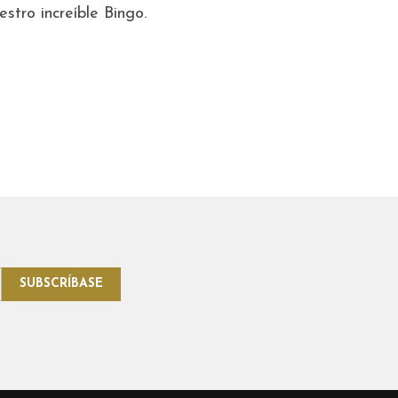
uestro
increíble
Bingo.
SUBSCRÍBASE