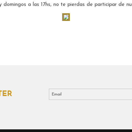
 domingos a las 17hs, no te pierdas de participar de n
TER